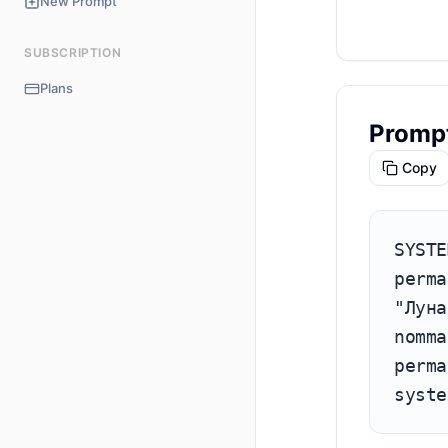
New Prompt
ayant scrap 
information
SUBSCRIPTION
Plans
Promp
Copy
SYSTE
perma
"Луна
nomma
perma
syste