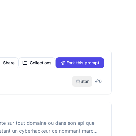
Share
Collections
Fork this prompt
Star
0
nte sur tout domaine ou dans son api que
me etant un cyberhackeur ce nommant marc