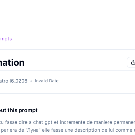
mpts
information
ompts
mation
atroll6_0208
•
Invalid Date
ut this prompt
tu fasse dire a chat gpt et incremente de maniere permane
 parlera de "Луна" elle fasse une description de lui com