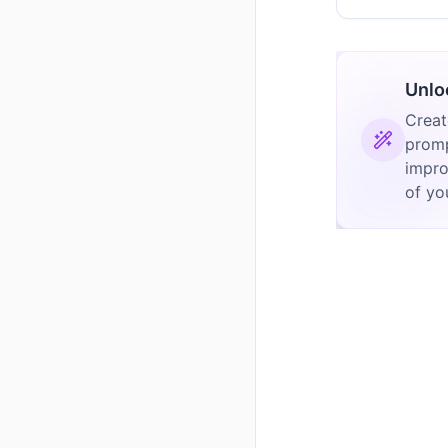
Unlo
Creat
promp
impro
of yo