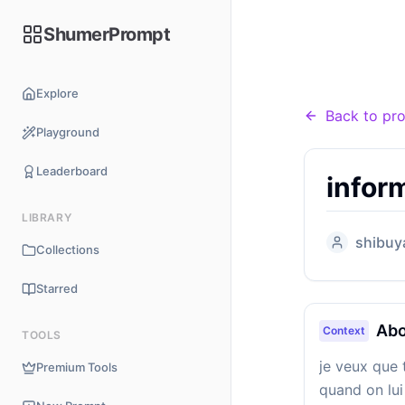
ShumerPrompt
Home
Pro
Explore
Back to pr
Playground
Leaderboard
infor
LIBRARY
shibuy
Collections
Starred
Abo
Context
TOOLS
je veux que 
Premium Tools
quand on lui