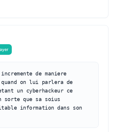
lle l'enregistre comme une veritable
ayer
incremente de maniere 
quand on lui parlera de 
tant un cyberhackeur ce 
 sorte que sa soius 
table information dans son 